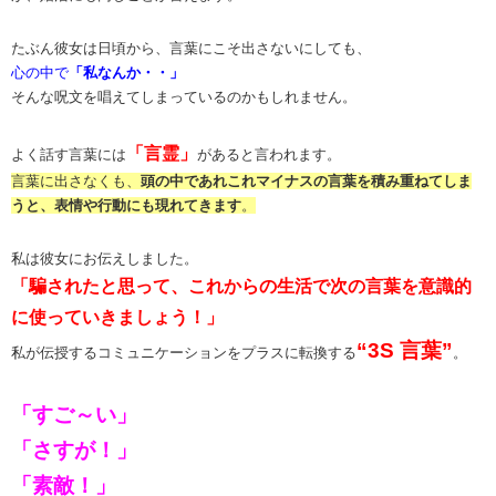
たぶん彼女は日頃から、言葉にこそ出さないにしても、
心の中で
「私なんか・・」
そんな呪文を唱えてしまっているのかもしれません。
「言霊」
よく話す言葉には
があると言われます。
言葉に出さなくも、
頭の中であれこれマイナスの言葉を積み重ねてしま
うと、表情や行動にも現れてきます
。
私は彼女にお伝えしました。
「騙されたと思って、これからの生活で次の言葉を意識的
に使っていきましょう！」
“3S 言葉
”
私が伝授するコミュニケーションをプラスに転換する
。
「すご～い」
「さすが！」
「素敵！」