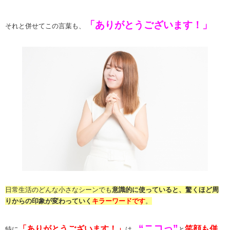
「ありがとうございます！」
それと併せてこの言葉も、
日常生活のどんな小さなシーンでも
意識的に使っていると、驚くほど周
りからの印象が変わっていく
キラーワードです
。
“ニコっ”
「ありがとうございます！」
笑顔も併
特に
は、
と