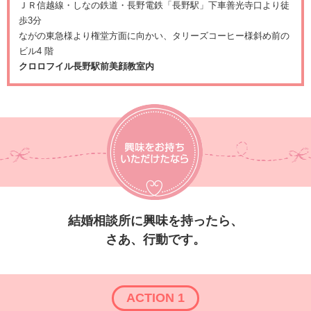
ＪＲ信越線・しなの鉄道・長野電鉄「長野駅」下車善光寺口より徒
歩3分
ながの東急様より権堂方面に向かい、タリーズコーヒー様斜め前の
ビル4 階
クロロフイル長野駅前美顔教室内
結婚相談所に興味を持ったら、
さあ、行動です。
ACTION 1