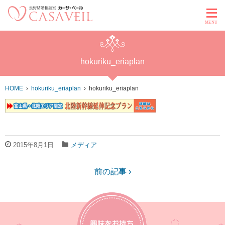
MENU
hokuriku_eriaplan
HOME
hokuriku_eriaplan
hokuriku_eriaplan
2015年8月1日
メディア
前の記事 ›