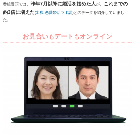
昨年7月以降に婚活を始めた人
これまでの
番組冒頭では、
が、
約3倍に増えた
(
出典:恋愛婚活ラボ調
)とのデータを紹介していまし
た。
お見合い
デート
オンライン
も
も