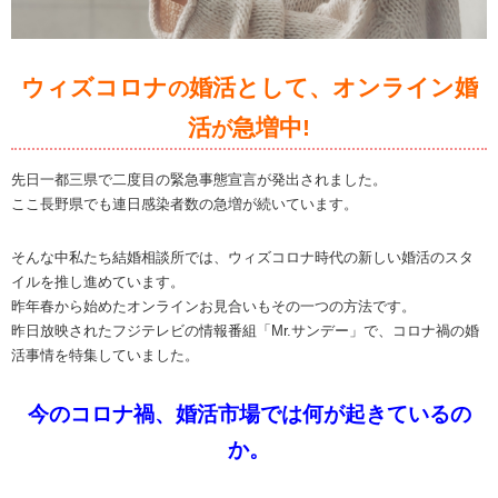
ウィズコロナ
婚活として、オンライン婚
の
活
急増中!
が
先日一都三県で二度目の緊急事態宣言が発出されました。
ここ長野県でも連日感染者数の急増が続いています。
そんな中私たち結婚相談所では、ウィズコロナ時代の新しい婚活のスタ
イルを推し進めています。
昨年春から始めたオンラインお見合いもその一つの方法です。
昨日放映されたフジテレビの情報番組「Mr.サンデー」で、コロナ禍の婚
活事情を特集していました。
今のコロナ禍、婚活市場では何が起きているの
か。