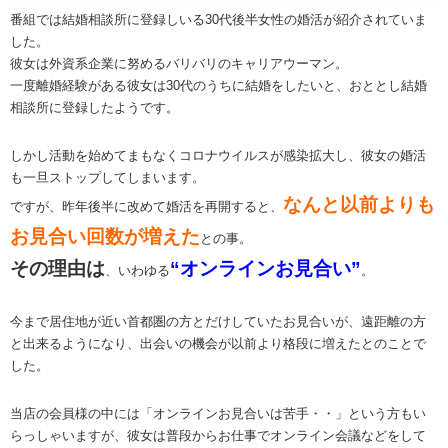
番組では結婚相談所に登録しいる30代後半女性の婚活が紹介されていま
した。
彼女は外資系企業に努めるバリバリのキャリアウーマン。
一度離婚経験がある彼女は30代のうちに結婚をしたいと、おととし結婚
相談所に登録したようです。
しかし活動を始めてまもなくコロナウイルスが感染拡大し、彼女の婚活
も一旦ストップしてしまいます。
なんと以前よりも
ですが、昨年後半に改めて婚活を再開すると、
お見合い回数が増えた
との事。
その理由は
“オンラインお見合い”
、いわゆる
。
今まで居住地が近い首都圏の方とだけしていたお見合いが、遠距離の方
と出来るようになり、出会いの機会が以前より格段に増えたとのことで
した。
当店の会員様の中には「オンラインお見合いは苦手・・」という方もい
らっしゃいますが、彼女は普段からお仕事でオンライン会議などをして