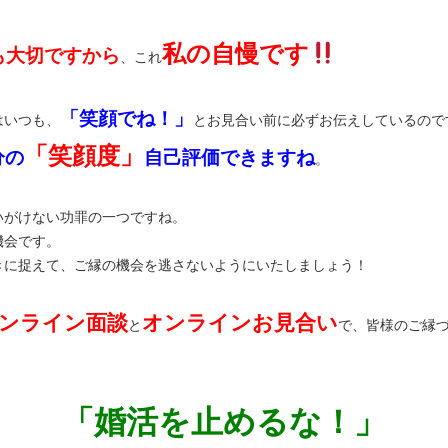
私の自慢です
も大切ですから
、これ
「笑顔でね！」
はいつも、
とお見合い前に必ずお伝えしているので
「笑顔度」
分の
自己評価できますね
。
いがけない功罪の一つですね。
機会です。
きに捉えて、ご縁の機会を逃さないようにいたしましょう！
ンライン面談
オンラインお見合い
と
で、皆様のご縁
「婚活を止めるな！」