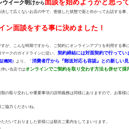
面談を始めようかと思っ
ンウイーク明け
から
の決して広くないお店の中で、密接した状態で面と向かってお話する事
イン面談をする事に決めました！
ですが、こんな時期ですから、ご契約にオンラインアプリを利用する事
契約締結には対面契約で行ってい
適マークのガイドラインに従い、
消費者庁から『郵送対応も容認』との新しい見
認証機関）
より、「
オンラインでご契約を取り交わす方法も併せて採
に伴い当店では
書類の取り交わしや重要事項の説明義務は同様にありますので、お客様
解ご協力くださいね。
いただいておりました皆様には順次ご案内をしてまいります。
せ。