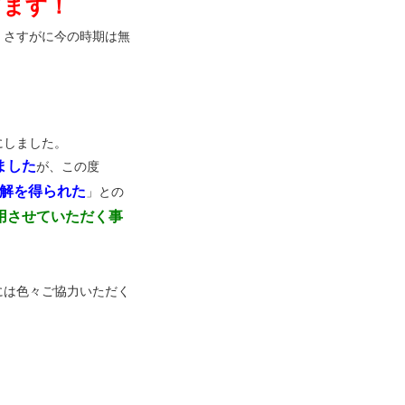
てます！
、さすがに今の時期は無
にしました。
ました
が、この度
解を得られた
」との
用させていただく事
には色々ご協力いただく