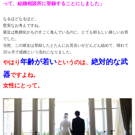
って、結婚相談所に登録することにしました」
なるほどなるほど。
堅実なお考えですね。
最近は晩婚化がものすごく進んでいるのに、とても頼もしい嬉しいお答
でした。
当然、この彼女は登録したとたんにお見合いがどんどん組めて、晴れて
10ヵ月で成婚という流れになりました。
年齢が若い
絶
対的な武
やはり
というのは、
器
で
すよね。
女性にとって。