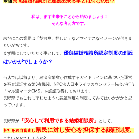
民間結婚相談所
連携出来る事とは何なのか
今後
と
？
私は、まず出来ることから始めましょう！
そんな考え方です。
未だにこの業界は「胡散臭、怪しい」などマイナスなイメージが付きま
といがちです。
優良結婚相談所認定制度の創設
まず県にしていただく事として、
はいかがでしょうか？
当店では以前より、経済産業省が作成するガイドラインに基づいた運営
を審査認証する第3者機関、NPO法人日本ライフカウンセラー協会が行う
「マル適マークCMS」を認証取得しております。
長野県でもこれに準じたような認証制度を制定してみてはいかがかと思
っています。
「安心して利用できる結婚相談所」
長野県が
として、
県民に対し安心を担保する認証制度
各社を独自審査し
。
これいかがでしょうか?