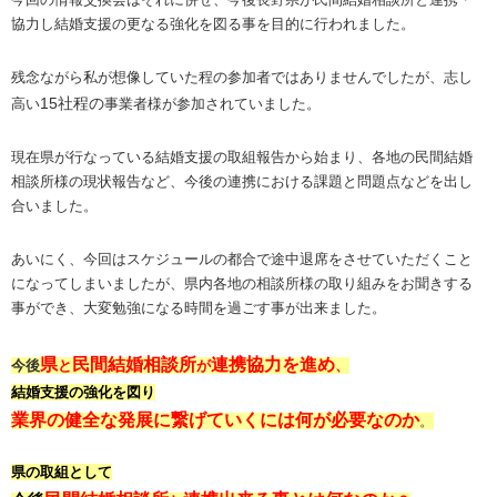
協力し結婚支援の更なる強化を図る事を目的に行われました。
残念ながら私が想像していた程の参加者ではありませんでしたが、志し
15社程の
高い
事業者様が参加されていました。
現在県が行なっている結婚支援の取組報告から始まり、各地の民間結婚
相談所様の現状報告など、今後の連携における課題と問題点などを出し
合いました。
あいにく、今回はスケジュールの都合で途中退席をさせていただくこと
になってしまいましたが、県内各地の相談所様の取り組みをお聞きする
事ができ、大変勉強になる時間を過ごす事が出来ました。
県
民間結婚相談所
連携協力を進め
今後
と
が
、
結婚支援の強化を図り
業界の健全な発展に繋げていくには何が必要なのか
。
県の取組として