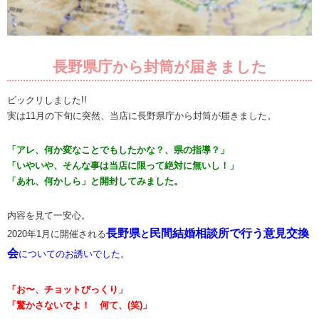
長野県庁から封筒が届きました
ビックリしました!!
実は11月の下旬に突然、当店に長野県庁から封筒が届きました。
「アレ、何か変なことでもしたかな？、県の指導？」
「いやいや、そんな事は当店に限って絶対に無いし！」
「あれ、何かしら」と開封してみました。
内容を見て一安心。
長野県
民間結婚相談所で行う意見交換
2020年1月に開催される
と
会
についてのお誘いでした
。
「お〜、チョットびっくり」
「驚かさないでよ！ 何て、(笑)」