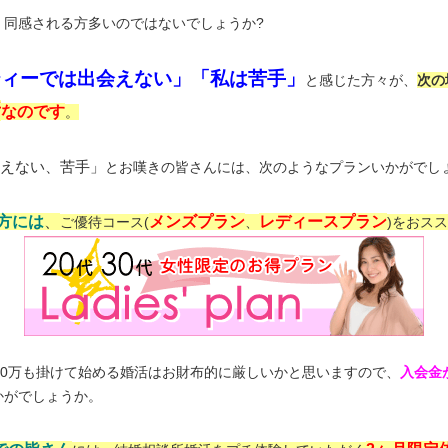
、同感される方多いのではないでしょうか?
ティーでは出会えない」「私は苦手」
と感じた方々が、
次の
所
なのです
。
えない、苦手」
とお嘆きの皆さんには、次のようなプランいかがでし
方には
、
メンズプラン
レディースプラン
ご優待コース(
、
)をおス
10万も掛けて始める婚活はお財布的に厳しいかと思いますので、
入会金
かがでしょうか。