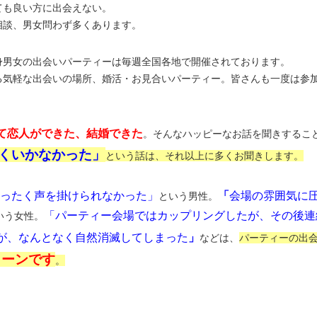
ても良い方に出会えない。
相談、男女問わず多くあります。
身男女の出会いパーティーは毎週全国各地で開催されております。
る気軽な
出会いの場所、婚活・お見合いパーティー。皆さんも一度は参
て恋人ができた、結婚できた
。そんなハッピーなお話を聞きするこ
くいかなかった」
という話は、それ以上に多くお聞きします。
ったく声を掛けられなかった」
「
会場の雰囲気に
という男性。
「パーティー会場ではカップリングしたが、その後連
いう女性。
が、なんとなく自然消滅してしまった
」
などは、
パーティーの出
ターンです
。