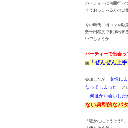
パーティーに何回行っ
そうおっしゃる方のご
今の時代、街コンや独
数千円程度で参加出来
いでしょうか。
パーティーで出会っ
「ぜんぜん上手
面
「女性にま
参加したが
なってしまった」
と
「何度かお会いした
ない典型的なパ
「確かににそうそう!!」
「俺もそうだよ」