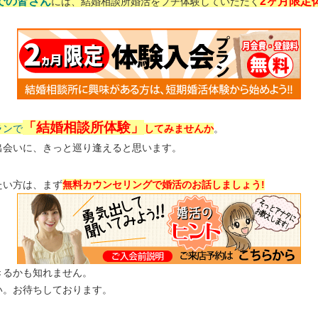
までの皆さん
2ヶ月限定
には、
結婚相談所婚活をプチ体験していただく
「結婚相談所体験」
ランで
してみませんか
。
出会いに、きっと巡り逢えると思います。
たい方は、まず
無料カウンセリングで
婚活のお話しましょう!
きるかも知れません。
い。
お待ちしております。