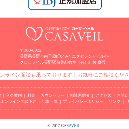
〒380-0822
長野県長野市南千歳町849-4 エクセレントビル4F
クロロフイル長野駅前美顔教室（有）紅桜 併設
ンライン面談も承っております！お気軽にご相談くだ
徴
入会案内
料金
カウンセラー
相談所紹介
アクセス
お問い
オンライン面談予約
記事一覧
プライバシーポリシー
リンク
© 2017
CASAVEIL
.