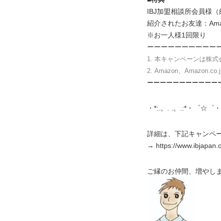
IBJ加盟相談所会員様（
紹介されたお友達：Ama
※お一人様1回限り
ーーーーーーーーーー
1. 本キャンペーンは株式
2. Amazon、Amazon
ーーーーーーーーーーー
・*:.。. .。.:*・゜☆゜・
詳細は、下記キャンペ
→ https://www.ibjapan.
ご縁のお仲間、増やしま