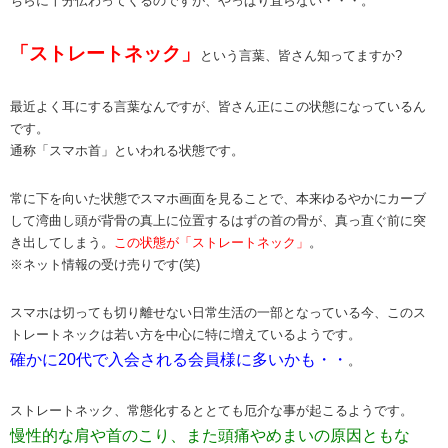
ちらに十分伝わってくるのですが、やっぱり直らない・・・。
「ストレートネック」
という言葉、皆さん知ってますか?
最近よく耳にする言葉なんですが、皆さん正にこの状態になっているん
です。
通称「スマホ首」といわれる状態です。
常に下を向いた状態でスマホ画面を見ることで、本来ゆるやかにカーブ
して湾曲し頭が背骨の真上に位置するはずの首の骨が、真っ直ぐ前に突
き出してしまう。
この状態が「ストレートネック」
。
※ネット情報の受け売りです(笑)
スマホは切っても切り離せない日常生活の一部となっている今、このス
トレートネックは若い方を中心に特に増えているようです。
確かに20代で入会される会員様に多いかも・・
。
ストレートネック、常態化するととても厄介な事が起こるようです。
慢性的な肩や首のこり、また頭痛やめまいの原因ともな