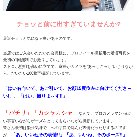
チョッと前に出すぎていませんか?
最近チョッと気になる事があるのです。
当店ではご入会いただいた会員様に、プロフィール掲載用の婚活写真を
最初の1回無料でお撮りしています。
ストロボ照明を高めに立てて、室長がカメラを”あっちこっち”いじりなが
ら、だいたい100枚弱撮影しています。
「はい右向いて、あご引いて、お顔15度位左に向けてくださ～
い!」
、
「はい、撮りま～す!!」
「パチリ」「カシャカシャ」
なんて、プロカメラマンっぽ
い事言いながらポーズをとってもらいながら撮影しています。
皆さん最初は緊張気味で、への字口で沈んだ表情だったりするのです
「あ、いいねその表情!!」「あ、いいね、そのポーズ!!」
が、