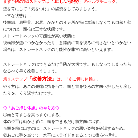
「正しい姿勢」
まず予防の第1ステップは
のセルフチェック
。
壁を背にして「気をつけ」の姿勢をしてみましょう。
正常な状態は…
後頭部、肩甲骨、お尻、かかとの４ヵ所が特に意識しなくても自然と壁
につけば、頸椎は正常な状態です。
ストレートネックの可能性が高い状態は…
後頭部が壁につかなかったり、意識的に首を後ろに倒さないとつかない
場合は、ストレートネックの可能性が非常に高いといえます。
ストレートネックはできるだけ予防が大切です。もしなってしまったら
なるべく早く改善しましょう。
「改善方法」
第２ステップ
は、「あご押し体操」
。
やり方は、あごの先端に指を当て、頭と首を後ろの方向へ押したり戻し
たりを、くり返すだけです。
◇「あご押し体操」のやり方◇
①頭と背すじを真っすぐにする。
体の位置は動かさずに、頭をできるだけ前方向に出す。
※頭を前に出すのは、ストレートネックの悪い姿勢を確認するため。
②あごに手を当てて、水平にスライドさせるように後ろへ押す。