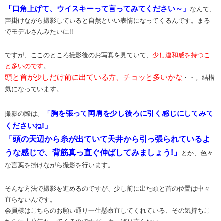
「口角上げて、ウイスキーって言ってみてください～」
なんて、
声掛けながら撮影していると自然といい表情になってくるんです。まる
でモデルさんみたいに!!
ですが、ここのところ撮影後のお写真を見ていて、
少し違和感を持つこ
と多いのです
。
頭と首が少しだけ前に出ている方、チョッと多いかな
・・。結構
気になっています。
「胸を張って両肩を少し後ろに引く感じにしてみて
撮影の際は、
くださいね!」
「頭の天辺から糸が出ていて天井から引っ張られているよ
うな感じで、背筋真っ直ぐ伸ばしてみましょう!」
とか、色々
な言葉を掛けながら撮影を行います。
そんな方法で撮影を進めるのですが、少し前に出た頭と首の位置は中々
直らないんです。
会員様はこちらのお願い通り一生懸命直してくれている、その気持ちこ