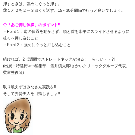
押すときは、強めにぐっと押す。
③１と２を２～３回くり返す。15～30分間隔で行うと良いでしょう。
◇「あご押し体操」のポイント!!
・Point１：肩の位置を動かさず、頭と首を水平にスライドさせるように
後ろへ押し込むこと
・Point２：強めにぐっと押し込むこと
続ければ、2~3週間でストレートネックが治る！ らしい・・?!
(出展：特選街web編集部 酒井慎太郎/さかいクリニックグループ代表。
柔道整復師)
取り敢えずはみなさん実践を!!
そして姿勢美人を目指しましょ!!