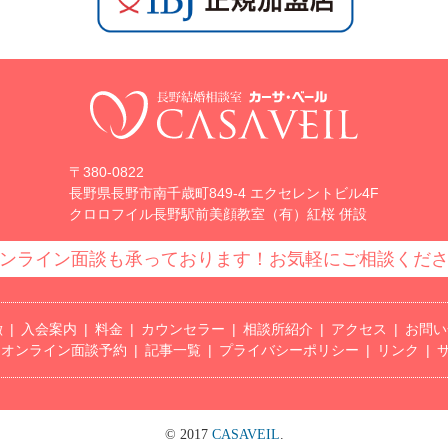
〒380-0822
長野県長野市南千歳町849-4 エクセレントビル4F
クロロフイル長野駅前美顔教室（有）紅桜 併設
ンライン面談も承っております！お気軽にご相談くだ
徴
入会案内
料金
カウンセラー
相談所紹介
アクセス
お問い
オンライン面談予約
記事一覧
プライバシーポリシー
リンク
© 2017
CASAVEIL
.